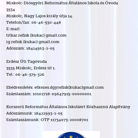
Miskolc-Diósgyőri Református Általános Iskola és Óvoda
3534
Miskolc, Nagy Lajos király útja 14.
Telefon/fax: 06-46-530-448
E-mail:
titkar.refisk (kukac) gmail.com
ig.refisk (kukac) gmail.com
Adószám: 18414563-2-05
Erdész Úti Tagóvoda
3535 Miskolc, Erdész út 1.
Tel.: 06-46-379-326
Ebédrendelés: etkezes.dgyrefisk(kukac)gmail.com
Számlaszám: 10102718-09647915-00000001
Korszerű Református Általános Iskoláért Közhasznú Alapítvány
Adószámunk: 18422993-1-05
Számlaszámunk: OTP 11734073-20008701