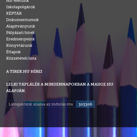
Hit-életünk
Iskolapolgárok
KÉPTÁR
Dokumentumok
Alapítványunk
Pályázati hírek
Eredményeink
Könyvtárunk
Étlapok
Közzétételi lista
A TIREK.HU HÍREI
LELKI TÁPLÁLÉK A MINDENNAPOKBAN A MAIIGE.HU
ALAPJÁN.
Látogatóink száma az indulás óta:
303306