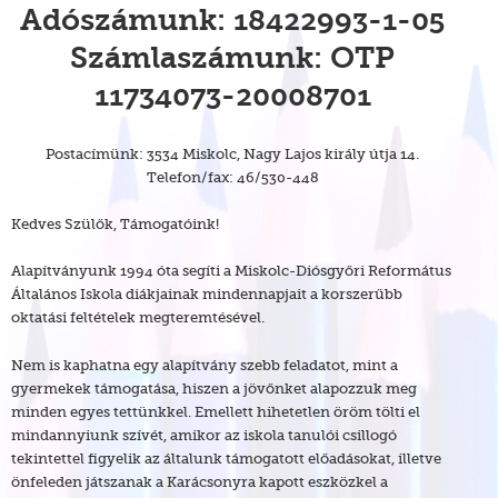
Adószámunk: 18422993-1-05
Számlaszámunk: OTP
11734073-20008701
Postacímünk: 3534 Miskolc, Nagy Lajos király útja 14.
Telefon/fax: 46/530-448
Kedves Szülők, Támogatóink!
Alapítványunk 1994 óta segíti a Miskolc-Diósgyőri Református
Általános Iskola diákjainak mindennapjait a korszerűbb
oktatási feltételek megteremtésével.
Nem is kaphatna egy alapítvány szebb feladatot, mint a
gyermekek támogatása, hiszen a jövőnket alapozzuk meg
minden egyes tettünkkel. Emellett hihetetlen öröm tölti el
mindannyiunk szívét, amikor az iskola tanulói csillogó
tekintettel figyelik az általunk támogatott előadásokat, illetve
önfeleden játszanak a Karácsonyra kapott eszközkel a