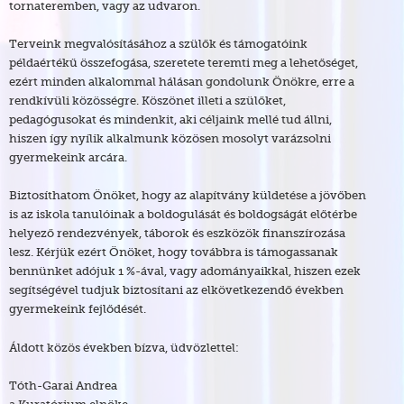
tornateremben, vagy az udvaron.
Terveink megvalósításához a szülők és támogatóink
példaértékű összefogása, szeretete teremti meg a lehetőséget,
ezért minden alkalommal hálásan gondolunk Önökre, erre a
rendkívüli közösségre. Köszönet illeti a szülőket,
pedagógusokat és mindenkit, aki céljaink mellé tud állni,
hiszen így nyílik alkalmunk közösen mosolyt varázsolni
gyermekeink arcára.
Biztosíthatom Önöket, hogy az alapítvány küldetése a jövőben
is az iskola tanulóinak a boldogulását és boldogságát előtérbe
helyező rendezvények, táborok és eszközök finanszírozása
lesz. Kérjük ezért Önöket, hogy továbbra is támogassanak
bennünket adójuk 1 %-ával, vagy adományaikkal, hiszen ezek
segítségével tudjuk biztosítani az elkövetkezendő években
gyermekeink fejlődését.
Áldott közös években bízva, üdvözlettel:
Tóth-Garai Andrea
a Kuratórium elnöke