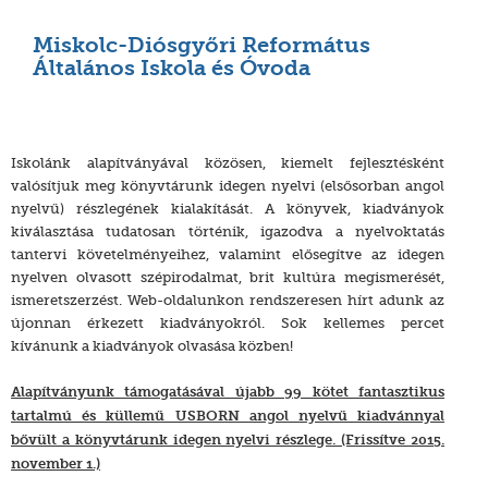
Miskolc-Diósgyőri Református
Általános Iskola és Óvoda
Iskolánk alapítványával közösen, kiemelt fejlesztésként
valósítjuk meg könyvtárunk idegen nyelvi (elsősorban angol
nyelvű) részlegének kialakítását. A könyvek, kiadványok
kiválasztása tudatosan történik, igazodva a nyelvoktatás
tantervi követelményeihez, valamint elősegítve az idegen
nyelven olvasott szépirodalmat, brit kultúra megismerését,
ismeretszerzést. Web-oldalunkon rendszeresen hírt adunk az
újonnan érkezett kiadványokról. Sok kellemes percet
kívánunk a kiadványok olvasása közben!
Alapítványunk támogatásával újabb 99 kötet fantasztikus
tartalmú és küllemű USBORN angol nyelvű kiadvánnyal
bővült a könyvtárunk idegen nyelvi részlege. (Frissítve 2015.
november 1.)