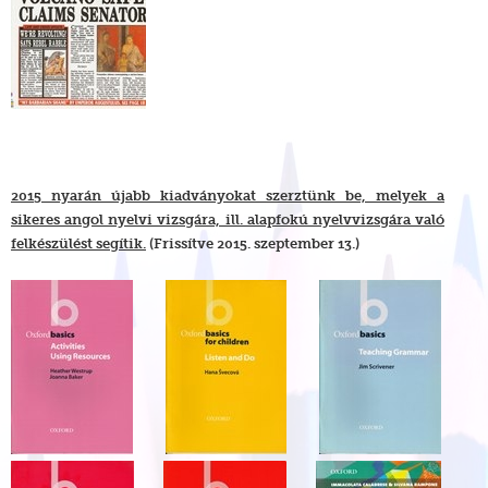
2015 nyarán újabb kiadványokat szerztünk be, melyek a
sikeres angol nyelvi vizsgára, ill. alapfokú nyelvvizsgára való
felkészülést segítik.
(Frissítve 2015. szeptember 13.)