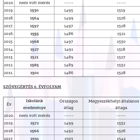
2020.
nem volt mérés
-----
-----
2019.
1495
1519
1530
2018.
1499
1526
1564
2017.
1497
1528
1597
2016.
1486
1521
1555
2015.
1497
1530
1568
2014.
1491
1518
1527
2013.
1489
1527
1521
2012.
1489
1532
1585
2011.
1486
1528
1501
SZÖVEGÉRTÉS 6. ÉVFOLYAM
Országos
Megyeszékhelyi általános 
Iskolánk
Év
átlag
átlaga
eredménye
2020.
nem volt mérés
-----
-----
2019.
1499
1532
1572
2018.
1492
1526
1566
2017.
1503
1542
1591