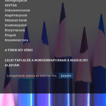
Iskolapolgárok
KÉPTÁR
Dokumentumok
Alapítványunk
Pályázati hírek
Eredményeink
Könyvtárunk
Étlapok
Közzétételi lista
A TIREK.HU HÍREI
LELKI TÁPLÁLÉK A MINDENNAPOKBAN A MAIIGE.HU
ALAPJÁN.
Látogatóink száma az indulás óta:
303160