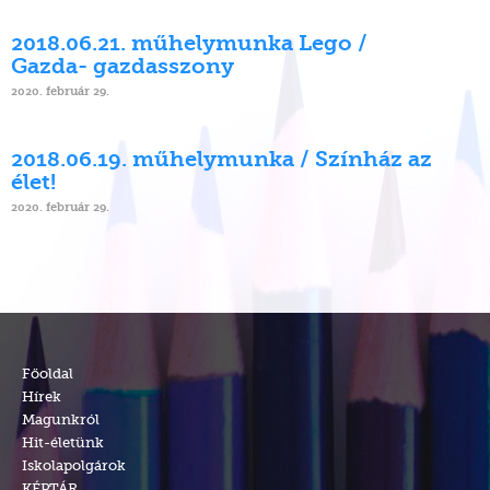
2018.06.21. műhelymunka Lego /
Gazda- gazdasszony
2020. február 29.
2018.06.19. műhelymunka / Színház az
élet!
2020. február 29.
Főoldal
Hírek
Magunkról
Hit-életünk
Iskolapolgárok
KÉPTÁR