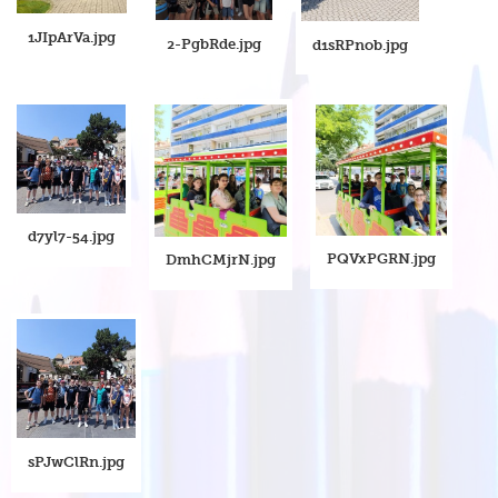
1JIpArVa.jpg
2-PgbRde.jpg
d1sRPnob.jpg
d7yl7-54.jpg
PQVxPGRN.jpg
DmhCMjrN.jpg
sPJwClRn.jpg