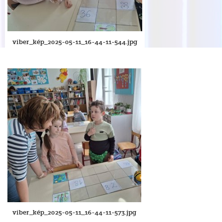
viber_kép_2025-05-11_16-44-11-544.jpg
viber_kép_2025-05-11_16-44-11-573.jpg