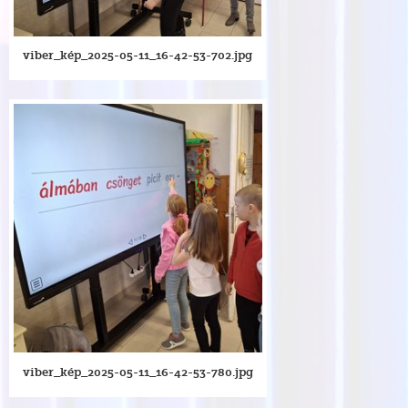
viber_kép_2025-05-11_16-42-53-702.jpg
viber_kép_2025-05-11_16-42-53-780.jpg